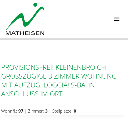
Zum
Inhalt
springen
PROVISIONSFREI! KLEINENBROICH-
GROSSZÜGIGE 3 ZIMMER WOHNUNG M
IT AUFZUG, LOGGIA! S-BAHN A
NSCHLUSS IM ORT
Wohnfl.:
97
| Zimmer:
3
| Stellplätze:
0