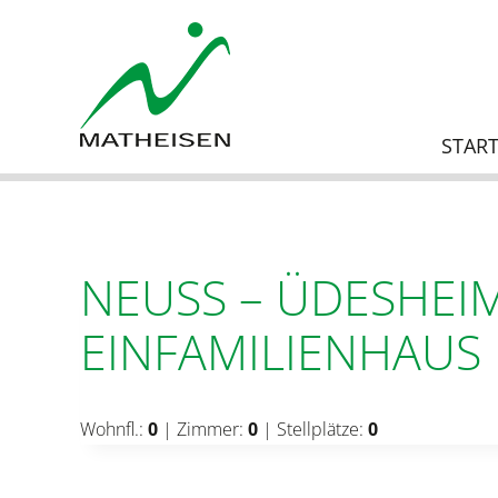
Zum
Inhalt
springen
START
NEUSS – ÜDESHEI
EINFAMILIENHAUS
Wohnfl.:
0
| Zimmer:
0
| Stellplätze:
0