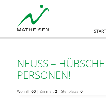
Zum
Inhalt
springen
START
NEUSS – HÜBSCHE
PERSONEN!
Wohnfl.:
60
| Zimmer:
2
| Stellplätze:
0