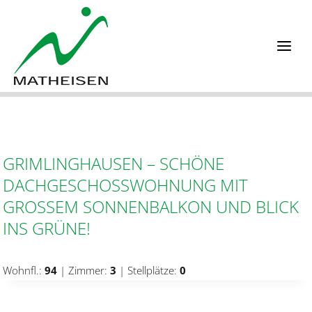
Zum
Inhalt
springen
GRIMLINGHAUSEN – SCHÖNE
DACHGESCHOSSWOHNUNG MIT G
ROSSEM SONNENBALKON UND BLICK IN
S GRÜNE!
Wohnfl.:
94
| Zimmer:
3
| Stellplätze:
0